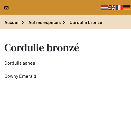
Gestion des traceurs
Aller
au
contenu
Accueil
Autres especes
Cordulie bronzé
Cordulie bronzé
Cordulia aenea
Downy Emerald