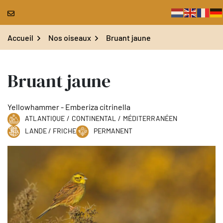
Gestion des traceurs
Aller
au
contenu
Accueil
Nos oiseaux
Bruant jaune
Bruant jaune
Yellowhammer - Emberiza citrinella
ATLANTIQUE
/
CONTINENTAL
/
MÉDITERRANÉEN
LANDE / FRICHE
PERMANENT