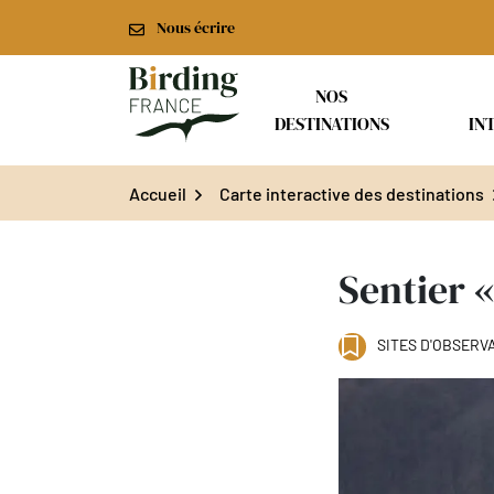
Gestion des traceurs
Aller
Nous écrire
au
contenu
NOS
DESTINATIONS
IN
Birding France
Accueil
Carte interactive des destinations
Sentier 
SITES D'OBSERV